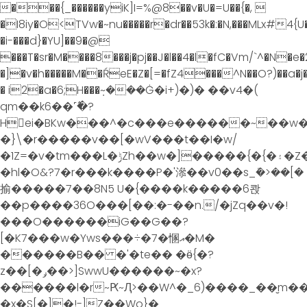
���{_������yiK]I=%@8��v�U�=U��{�, 
�I8iy�O<TVw�~nu�����r�dr��53k�:�N,���MLx#4{U
�i-���d}�YU]��9�@
���T�sr�M����8���j�pj��J�l��4�l�fC�Vm/`^�N�e�
�]�v�h�����M��ŔeE�Z�[=�fZ4���^N��O?)��a�j��
� i
2�a�6;H���݂~���Ġ�i+)�)� ��v4�(
qm��k6��˹߮�?
Hei�BKw���^�c���e������~��w�=
�}\�r�����v��[�wV���t��I�w/
�1Z=�v�tm���L�ݱZh��w�]�����{�{�۽�Z�}
�hl�O&?7�r���k����P�'㵕��v0��s_ܽ�>��[�
揄�����7��8N5 U�{����k�����6콵
��p����36O���[��:�-��n./�jZq��v�!
���O������iG��G��?
[�K7���w�Yws���÷�7�㥵އ�M�
������B�� �'�te�� �ӫ{�?
z��[�ݛ��>]SwwU������~�x?
������l�r~Ԗ~Ԯ>��W^�_6)����_��̮m��
�x�S[�]�!-]Z��Wo}�